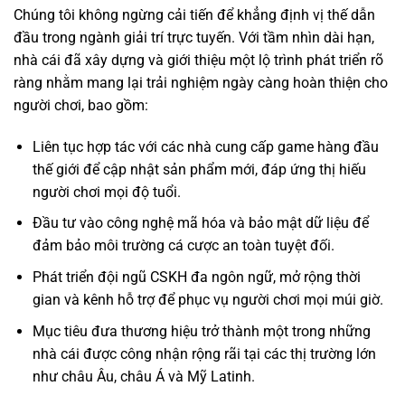
Chúng tôi không ngừng cải tiến để khẳng định vị thế dẫn
đầu trong ngành giải trí trực tuyến. Với tầm nhìn dài hạn,
nhà cái đã xây dựng và giới thiệu một lộ trình phát triển rõ
ràng nhằm mang lại trải nghiệm ngày càng hoàn thiện cho
người chơi, bao gồm:
Liên tục hợp tác với các nhà cung cấp game hàng đầu
thế giới để cập nhật sản phẩm mới, đáp ứng thị hiếu
người chơi mọi độ tuổi.
Đầu tư vào công nghệ mã hóa và bảo mật dữ liệu để
đảm bảo môi trường cá cược an toàn tuyệt đối.
Phát triển đội ngũ CSKH đa ngôn ngữ, mở rộng thời
gian và kênh hỗ trợ để phục vụ người chơi mọi múi giờ.
Mục tiêu đưa thương hiệu trở thành một trong những
nhà cái được công nhận rộng rãi tại các thị trường lớn
như châu Âu, châu Á và Mỹ Latinh.