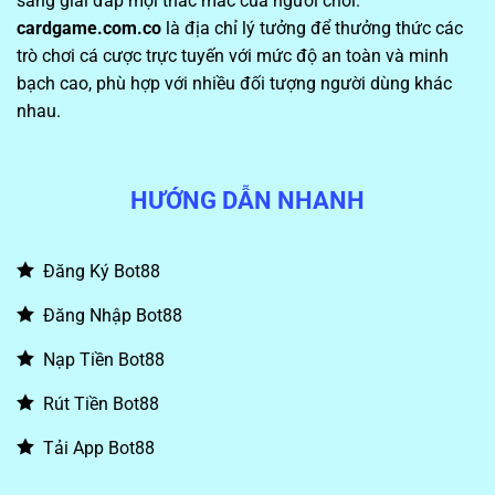
sàng giải đáp mọi thắc mắc của người chơi.
cardgame.com.co
là địa chỉ lý tưởng để thưởng thức các
trò chơi cá cược trực tuyến với mức độ an toàn và minh
bạch cao, phù hợp với nhiều đối tượng người dùng khác
nhau.
HƯỚNG DẪN NHANH
Đăng Ký Bot88
Đăng Nhập Bot88
Nạp Tiền Bot88
Rút Tiền Bot88
Tải App Bot88