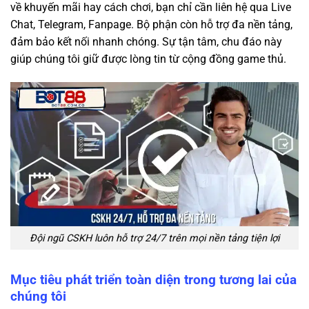
về khuyến mãi hay cách chơi, bạn chỉ cần liên hệ qua Live
Chat, Telegram, Fanpage. Bộ phận còn hỗ trợ đa nền tảng,
đảm bảo kết nối nhanh chóng. Sự tận tâm, chu đáo này
giúp chúng tôi giữ được lòng tin từ cộng đồng game thủ.
Đội ngũ CSKH luôn hỗ trợ 24/7 trên mọi nền tảng tiện lợi
Mục tiêu phát triển toàn diện trong tương lai của
chúng tôi