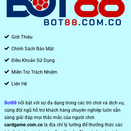
Giới Thiệu
Chính Sách Bảo Mật
Điều Khoản Sử Dụng
Miễn Trừ Trách Nhiệm
Liên Hệ
Bot88
nổi bật với sự đa dạng trong các trò chơi và dịch vụ,
cùng đội ngũ hỗ trợ khách hàng chuyên nghiệp luôn sẵn
sàng giải đáp mọi thắc mắc của người chơi.
cardgame.com.co
là địa chỉ lý tưởng để thưởng thức các