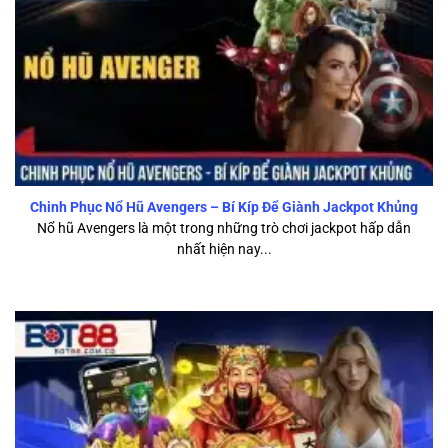
Chinh Phục Nổ Hũ Avengers – Bí Kíp Để Giành Jackpot Khủng
Nổ hũ Avengers là một trong những trò chơi jackpot hấp dẫn
nhất hiện nay...