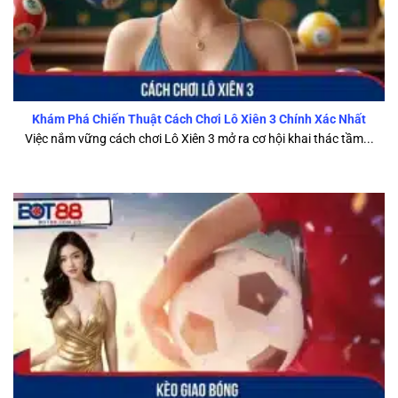
Khám Phá Chiến Thuật Cách Chơi Lô Xiên 3 Chính Xác Nhất
Việc nắm vững cách chơi Lô Xiên 3 mở ra cơ hội khai thác tầm...