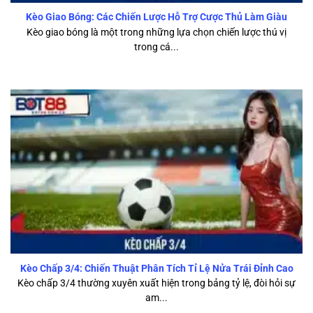
Kèo Giao Bóng: Các Chiến Lược Hỗ Trợ Cược Thủ Làm Giàu
Kèo giao bóng là một trong những lựa chọn chiến lược thú vị
trong cá...
Kèo Chấp 3/4: Chiến Thuật Phân Tích Tỉ Lệ Nửa Trái Đỉnh Cao
Kèo chấp 3/4 thường xuyên xuất hiện trong bảng tỷ lệ, đòi hỏi sự
am...