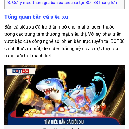
3.
Gợi ý mẹo tham gia bắn cá siêu xu tại BOT88 thắng lớn
Tổng quan bắn cá siêu xu
Bắn cá siêu xu đã trở thành trò chơi giải trí quen thuộc
trong các trung tâm thương mại, siêu thị. Với sự phát triển
vượt bậc của công nghệ số, phiên bản trực tuyến tại BOT88
chính thức ra mắt, đem đến trải nghiệm cá cược hiện đại
cùng sức hút mãnh liệt.