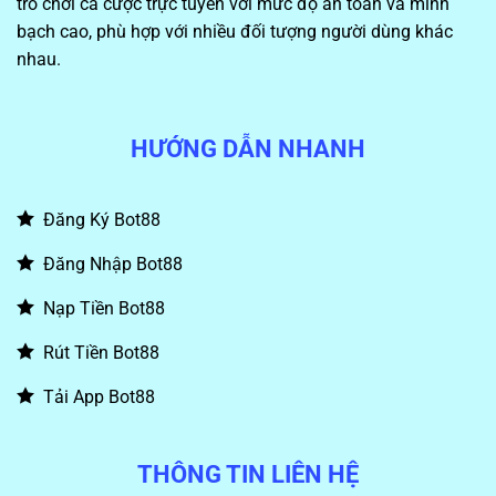
trò chơi cá cược trực tuyến với mức độ an toàn và minh
bạch cao, phù hợp với nhiều đối tượng người dùng khác
nhau.
HƯỚNG DẪN NHANH
Đăng Ký Bot88
Đăng Nhập Bot88
Nạp Tiền Bot88
Rút Tiền Bot88
Tải App Bot88
THÔNG TIN LIÊN HỆ